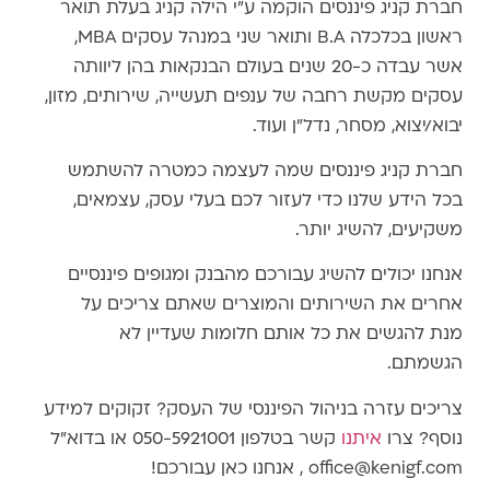
חברת קניג פיננסים הוקמה ע"י הילה קניג בעלת תואר
ראשון בכלכלה B.A ותואר שני במנהל עסקים MBA,
אשר עבדה כ-20 שנים בעולם הבנקאות בהן ליוותה
עסקים מקשת רחבה של ענפים תעשייה, שירותים, מזון,
יבוא/יצוא, מסחר, נדל"ן ועוד.
חברת קניג פיננסים שמה לעצמה כמטרה להשתמש
בכל הידע שלנו כדי לעזור לכם בעלי עסק, עצמאים,
משקיעים, להשיג יותר.
אנחנו יכולים להשיג עבורכם מהבנק ומגופים פיננסיים
אחרים את השירותים והמוצרים שאתם צריכים על
מנת להגשים את כל אותם חלומות שעדיין לא
הגשמתם.
צריכים עזרה בניהול הפיננסי של העסק? זקוקים למידע
נוסף? צרו
איתנו
קשר בטלפון 050-5921001 או בדוא"ל
office@kenigf.com , אנחנו כאן עבורכם!