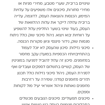
שינויים בריבית, שערי מטבע, מחירי מניות או
מחירי סחורות, סיכונים אלו משפיעים על עלויות
המימון, הכנסות והוצאות העסק. לדוגמה, עלייה
בריבית עלולה לייקר את עלות ההלוואות של
העסק, בעוד שינוי בשער החליפין עלול להשפיע
על רווחיות יבוא ויצוא. ניהול סיכוני שוק כולל ניתוח
מגמות שוק, גידור פיננסי וגיוון מקורות הכנסה.
סיכוני נזילות: סיכון שהעסק לא יוכל לעמוד
בהתחייבויותיו הכספיות במועדן עקב מחסור
במזומנים. סיכון זה עלול להוביל לפגיעה במוניטין
של העסק, קשיים בתשלום לספקים ועובדים ואף
לסגירת העסק. ניהול סיכוני נזילות כולל תכנון
תזרים מזומנים קפדני, שמירה על רזרבות
מזומנים נאותות וניהול אשראי יעיל מול לקוחות
וספקים.
סיכונים תפעוליים: סיכונים הנובעים מכשלים
בתהליכים פנימיים בעסק כגון טעויות אנוש,